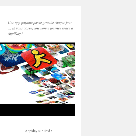
Une app payante passe gratuite chaque jour
… Et vous passez une bonne journée grâce à
AppiDay !
Appiday sur iPad :