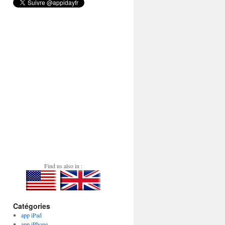
Find us also in :
Catégories
app iPad
app iPhone