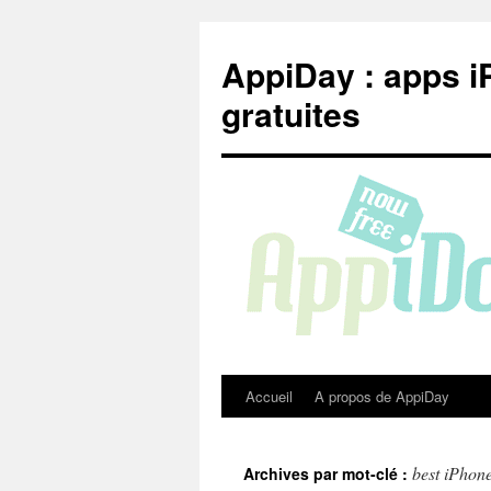
Aller
au
AppiDay : apps i
contenu
gratuites
Accueil
A propos de AppiDay
best iPhone
Archives par mot-clé :