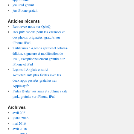
jeu iPad gratuit
jeu iPhone gratuit
Articles récents
Retrouvez-nous sur QeleQ
Des prix canons pour les vacances et
des photos originales, gratuits sur
iPhone, iPad
2 utilitaires : Agenda gestuel et coloré+
édition, signature et modification de
PDF, exceptionnellement gratuits sur
iPhone et iPad
Leçons d’Anglais et suivi
Activité/Santé plus faciles avec les
deux apps passées gratuites sur
AppiDay.fr
Faites léviter vos amis et sublime skate
park, gratuits sur iPhone, iPad
Archives
avril 2021
juillet 2016
mai 2016
avril 2016