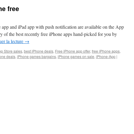
ne free
app and iPad app with push notification are available on the App
 of the best recently free iPhone apps hand-picked for you by
er la lecture
→
p Store sales
,
best iPhone deals
,
Free iPhone app offer
,
free iPhone apps
,
one deals
,
iPhone games bargains
,
iPhone games on sale
,
iPhone-App
|