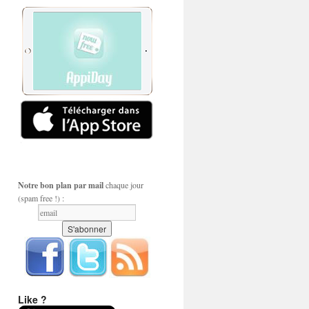
Notre bon plan par mail
chaque jour
(spam free !) :
Like ?