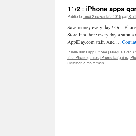
11/2 : iPhone apps go
Publié le
lundi 2 novembre 2015
par
Staff
Save money every day ! Our iPhone 
Store Find here every day a summary
AppiDay.com staff. And …
Continu
Publié dans
app iPhone
|
Marqué avec
Ap
free iPhone games
,
iPhone bargains
,
iPh
sur
Commentaires fermés
11/2
:
iPhone
apps
gone
free