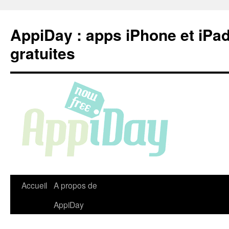
Aller
au
AppiDay : apps iPhone et iPa
contenu
gratuites
Accueil
A propos de
AppiDay