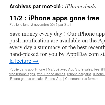
iPhone deals
Archives par mot-clé :
11/2 : iPhone apps gone free
Publié le
lundi 2 novembre 2015
par
Staff
Save money every day ! Our iPhone app
push notification are available on the A
every day a summary of the best recentl
hand-picked for you by AppiDay.com s
la lecture
→
Publié dans
app iPhone
|
Marqué avec
App Store sales
,
best iP
free iPhone apps
,
free iPhone games
,
iPhone bargains
,
iPhone 
sur
iPhone games on sale
,
iPhone-App
|
Commentaires fermés
11/2
:
iPho
app
gon