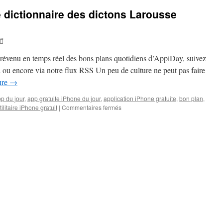
le dictionnaire des dictons Larousse
ff
prévenu en temps réel des bons plans quotidiens d’AppiDay, suivez
à ou encore via notre flux RSS Un peu de culture ne peut pas faire
ure
→
p du jour
,
app gratuite iPhone du jour
,
application iPhone gratuite
,
bon plan
,
sur
tilitaire iPhone gratuit
|
Commentaires fermés
Gratuit
aujourd’hui
:
le
dictionnaire
des
dictons
Larousse
iPhone