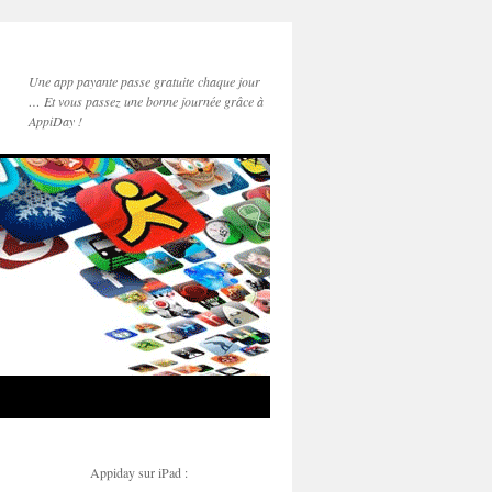
Une app payante passe gratuite chaque jour
… Et vous passez une bonne journée grâce à
AppiDay !
Appiday sur iPad :