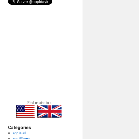
Find us also in :
Catégories
app iPad
app iPhone