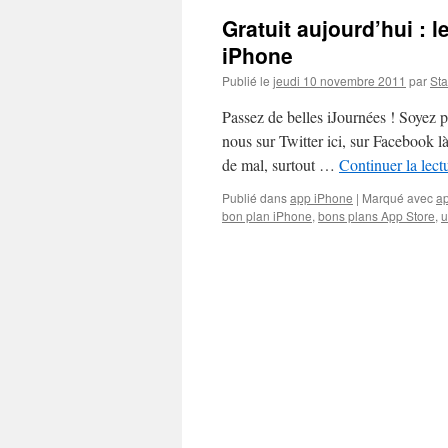
Gratuit aujourd’hui : 
iPhone
Publié le
jeudi 10 novembre 2011
par
Sta
Passez de belles iJournées ! Soyez 
nous sur Twitter ici, sur Facebook l
de mal, surtout …
Continuer la lect
Publié dans
app iPhone
|
Marqué avec
ap
bon plan iPhone
,
bons plans App Store
,
u