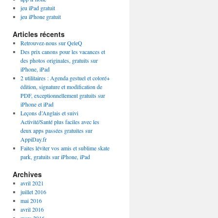
jeu iPad gratuit
jeu iPhone gratuit
Articles récents
Retrouvez-nous sur QeleQ
Des prix canons pour les vacances et
des photos originales, gratuits sur
iPhone, iPad
2 utilitaires : Agenda gestuel et coloré+
édition, signature et modification de
PDF, exceptionnellement gratuits sur
iPhone et iPad
Leçons d’Anglais et suivi
Activité/Santé plus faciles avec les
deux apps passées gratuites sur
AppiDay.fr
Faites léviter vos amis et sublime skate
park, gratuits sur iPhone, iPad
Archives
avril 2021
juillet 2016
mai 2016
avril 2016