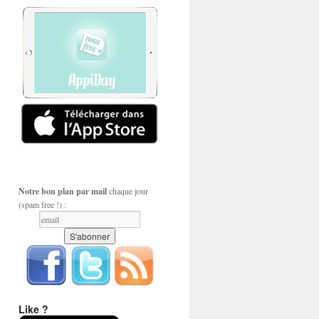
Notre bon plan par mail
chaque jour
(spam free !) :
Like ?