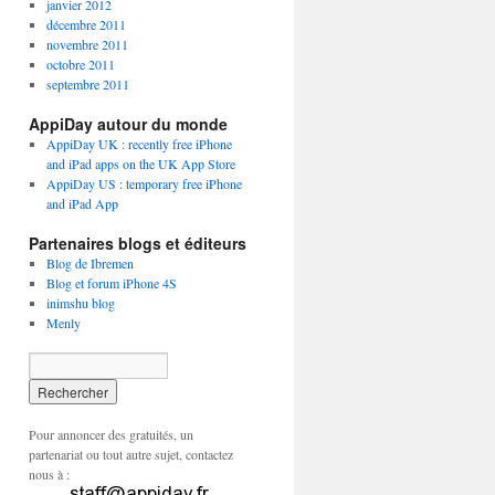
janvier 2012
décembre 2011
novembre 2011
octobre 2011
septembre 2011
AppiDay autour du monde
AppiDay UK : recently free iPhone
and iPad apps on the UK App Store
AppiDay US : temporary free iPhone
and iPad App
Partenaires blogs et éditeurs
Blog de Ibremen
Blog et forum iPhone 4S
inimshu blog
Menly
Pour annoncer des gratuités, un
partenariat ou tout autre sujet, contactez
nous à :