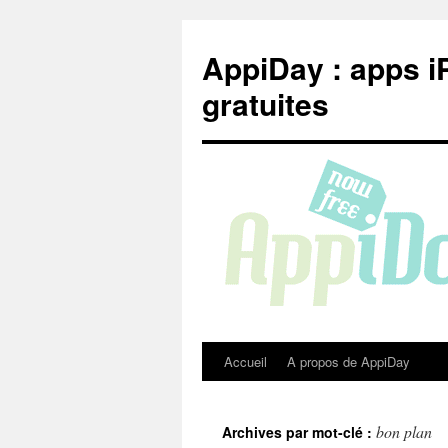
Aller
au
AppiDay : apps i
contenu
gratuites
Accueil
A propos de AppiDay
bon plan
Archives par mot-clé :