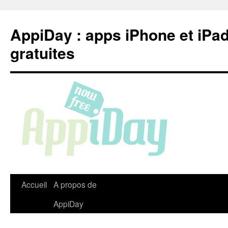
Aller
au
AppiDay : apps iPhone et iPa
contenu
gratuites
Accueil
A propos de
AppiDay