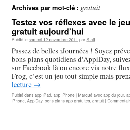
gratuit
Archives par mot-clé :
Testez vos réflexes avec le je
gratuit aujourd’hui
Publié le
samedi 12 novembre 2011
par
Staff
Passez de belles iJournées ! Soyez prév
bons plans quotidiens d’AppiDay, suivez 
sur Facebook là ou encore via notre fl
Frog, c’est un jeu tout simple mais pr
lecture
→
Publié dans
app iPad
,
app iPhone
|
Marqué avec
app du jour
,
ap
iPhone
,
AppiDay
,
bons plans app gratuites
,
gratuit
|
Commentair